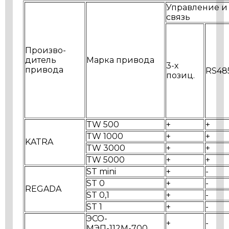
Управление и
связь
Произво-
дитель
Марка привода
3-х
привода
RS48
позиц.
TW 500
+
+
TW 1000
+
+
KATRA
TW 3000
+
+
TW 5000
+
+
ST mini
+
-
ST 0
+
-
REGADA
ST 0,1
+
-
ST 1
+
-
ЭСО-
+
-
МЭП-112М-700