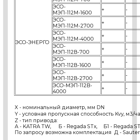
ЭСО-
+
-
МЭП-112М-1600
ЭСО-
+
-
МЭП-112М-2700
ЭСО-
+
-
МЭП-112М-4000
ЭСО-ЭНЕРГО
ЭСО-
+
-
МЭП-112В-700
ЭСО-
+
-
МЭП-112В-1600
ЭСО-
+
-
МЭП-112В-2700
ЭСО-МЭП-112B-
+
-
4000
X - номинальный диаметр, мм DN
Y - условная пропускная способность Kvy, м3/ч
Z - тип привода:
А - KATRA TW, Б - Regada STх, Б1 - Regada ST
По запросу возможна комплектация Д - Sauter A