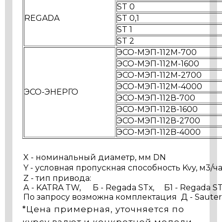
ST 0
REGADA
ST 0,1
ST 1
ST 2
ЭСО-МЭП-112М-700
ЭСО-МЭП-112М-1600
ЭСО-МЭП-112М-2700
ЭСО-МЭП-112М-4000
ЭСО-ЭНЕРГО
ЭСО-МЭП-112В-700
ЭСО-МЭП-112В-1600
ЭСО-МЭП-112В-2700
ЭСО-МЭП-112B-4000
X - номинальный диаметр, мм DN
Y - условная пропускная способность Kvy, м3/ч
Z - тип привода:
А - KATRA TW, Б - Regada STх, Б1 - Regada ST
По запросу возможна комплектация Д - Sauter A
*Цена примерная, уточняется по