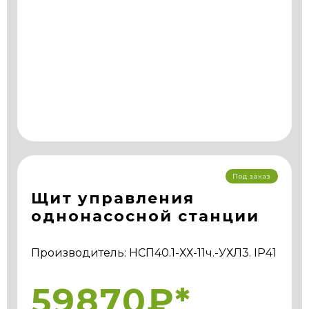
Под заказ
Щит управления
однонасосной станции
Производитель: НСП40.1-ХХ-11ч.-УХЛ3. IP41
59870₽*