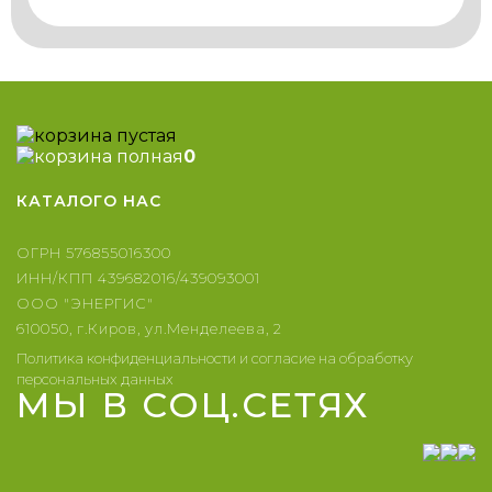
0
КАТАЛОГ
О НАС
ОГРН 576855016300
ИНН/КПП 439682016/439093001
ООО "ЭНЕРГИС"
610050, г.Киров, ул.Менделеева, 2
Политика конфиденциальности и согласие на обработку
персональных данных
МЫ В СОЦ.СЕТЯХ