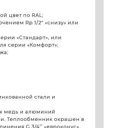
й цвет по RAL;
ением Rp 1/2" «снизу» или
ерии «Стандарт», или
ля серии «Комфорт»;
жа;
инкованной стали и
ак медь и алюминий
ции. Теплообменник окрашен в
инения G 3/4’’ «евроконус»