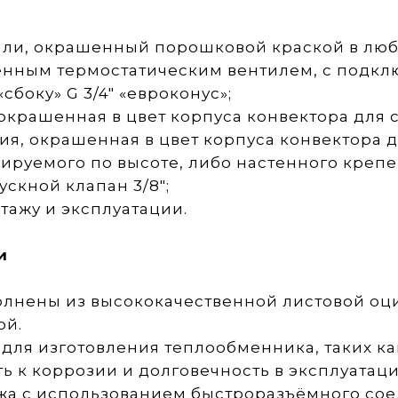
ли, окрашенный порошковой краской в любо
ным термостатическим вентилем, с подключ
боку» G 3/4" «евроконус»;
рашенная в цвет корпуса конвектора для с
я, окрашенная в цвет корпуса конвектора д
руемого по высоте, либо настенного крепе
кной клапан 3/8";
ажу и эксплуатации.
и
лнены из высококачественной листовой оц
ой.
ля изготовления теплообменника, таких к
ть к коррозии и долговечность в эксплуата
жа с использованием быстроразъёмного соед