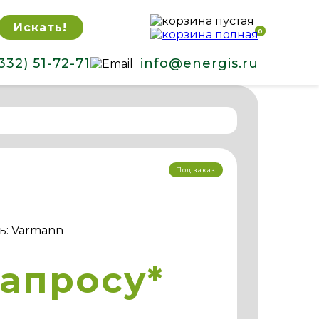
Искать!
0
332) 51-72-71
info@energis.ru
Под заказ
ь: Varmann
запросу*