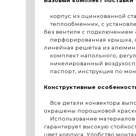
Базовый комплект поставки
корпус из оцинкованной ста
теплообменник, с установлен
без вентиля с подключением «с
перфорированная крышка, ок
линейная решётка из алюмини
комплект напольного, регули
никелированный воздухоспус
паспорт, инструкция по монт
Конструктивные особенност
Все детали конвектора выпо
окрашены порошковой краск
Использование материалов д
гарантирует высокую стойкос
цвет корпуса. Удобство монта