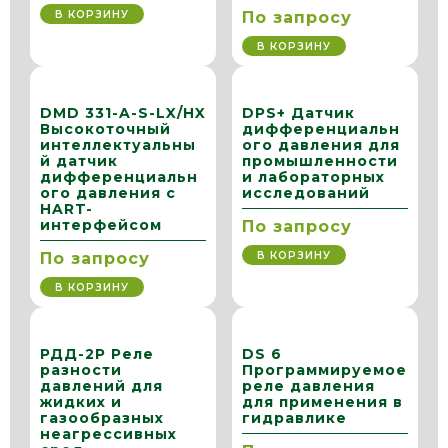
В КОРЗИНУ
По запросу
В КОРЗИНУ
DMD 331-A-S-LX/HX
DPS+ Датчик
Высокоточный
дифференциальн
интеллектуальны
ого давления для
й датчик
промышленности
дифференциальн
и лабораторных
ого давления с
исследований
HART-
интерфейсом
По запросу
В КОРЗИНУ
По запросу
В КОРЗИНУ
РДД-2Р Реле
DS 6
разности
Программируемое
давлений для
реле давления
жидких и
для применения в
газообразных
гидравлике
неагрессивных