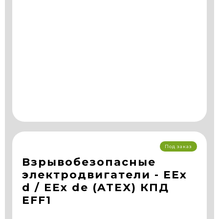
Под заказ
Взрывобезопасные
электродвигатели - EEx
d / EEx de (ATEX) КПД
EFF1