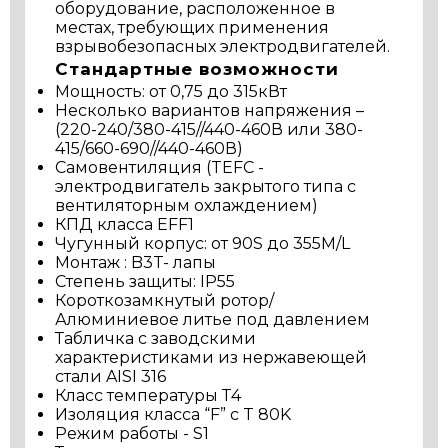
оборудование, расположенное в
местах, требующих применения
взрывобезопасных электродвигателей.
Стандартные возможности
Мощность: от 0,75 до 315кВт
Несколько вариантов напряжения –
(220-240/380-415//440-460В или 380-
415/660-690//440-460В)
Самовентиляция (TEFC -
электродвигатель закрытого типа с
вентиляторным охлаждением)
КПД класса EFF1
Чугунный корпус: от 90S до 355M/L
Монтаж : B3T- лапы
Степень защиты: IP55
Короткозамкнутый ротор/
Алюминиевое литье под давлением
Табличка с заводскими
характеристиками из нержавеющей
стали AISI 316
Класс температуры Т4
Изоляция класса “F” с T 80K
Режим работы - S1