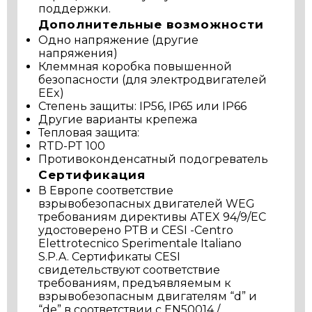
поддержки.
Дополнительные возможности
Одно напряжение (другие
напряжения)
Клеммная коробка повышенной
безопасности (для электродвигателей
EEx)
Степень защиты: IP56, IP65 или IP66
Другие варианты крепежа
Тепловая защита:
RTD-PT 100
Противоконденсатный подогреватель
Сертификация
В Европе соответствие
взрывобезопасных двигателей WEG
требованиям директивы ATEX 94/9/EC
удостоверено PTB и CESI -Centro
Elettrotecnico Sperimentale Italiano
S.P.A. Сертификаты CESI
свидетельствуют соответствие
требованиям, предъявляемым к
взрывобезопасным двигателям “d” и
“de” в соответствии с EN50014 /