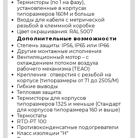
Термисторы (по 1 на фазу),
установленные в корпусах
типоразмеров 160М и больше
Входы для кабеля с метрической
резьбой в клеммной коробке
Цвет окрашивания: RAL 5007
Дополнительные возможности
Степень защиты: IP56, IP65 или IP66
Другие монтажные исполнения
Вентиляционный мотор – с
охлаждением потоком воздуха
рабочего механизма (TEAO)
Крепление : отверстия с резьбой на
корпусе (типоразмеры от 71 до 250S/М)
Гибкие выводы
Тепловая защита:
Термисторы для корпусов
типоразмеров 132S и меньше (Стандарт
для корпусов типоразмера 160 и выше)
Термостаты
RTD-PT 100
Противоконденсатные подогреватели
Класс изоляции "Н"