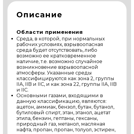
Описание
Области применения
Среда, в которой, при нормальных
рабочих условиях, взрывоопасная
среда будет отсутствовать, либо
возможно ее кратковременное
наличие, т.е. возможно случайное
возникновение взрывоопасной
атмосферы. Указанные среды
классифицируются как зона 2, группы
IIA, IIB и IIC, и как зона 22, группы IIA, IIB
и IIC.
Основными газами, входящими в
данную классификацию, являются:
ацетон, аммиак, бензол, бутан, бутанол,
бутиловый спирт, этан, этанол, ацетат
этила, бензин, гептаны, гексаны,
природный газ, метанол, масляная
нафта, пропан, пропан, толуол, эстирен,