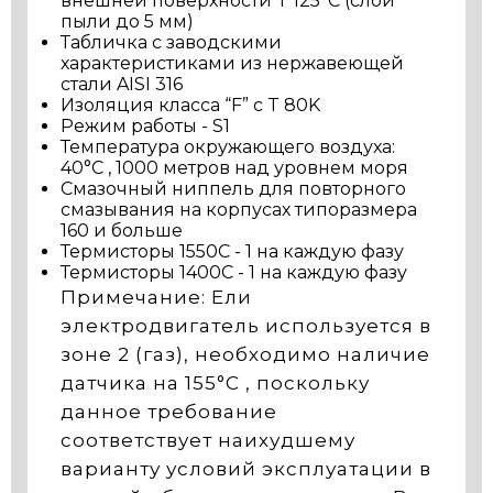
внешней поверхности T 125°C (слои
пыли до 5 мм)
Табличка с заводскими
характеристиками из нержавеющей
стали AISI 316
Изоляция класса “F” с T 80K
Режим работы - S1
Температура окружающего воздуха:
40°C , 1000 метров над уровнем моря
Смазочный ниппель для повторного
смазывания на корпусах типоразмера
160 и больше
Термисторы 1550C - 1 на каждую фазу
Термисторы 1400C - 1 на каждую фазу
Примечание: Ели
электродвигатель используется в
зоне 2 (газ), необходимо наличие
датчика на 155°C , поскольку
данное требование
соответствует наихудшему
варианту условий эксплуатации в