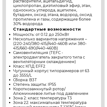
растворители, ацетальдегид,
циклопропан, диэтиловый эфир, этан,
одноокись углерода, ацетилен,
бутадиен, оксид этана, водород, оксид
пропилена и газы, содержащие более
30% водорода.
Стандартные возможности
Мощность: от 0.12 до 250кВт
Несколько вариантов напряжения –
(220-240/380-415//440-460В или 380-
415/660-690//440-460В)
Самовентиляция (TEFC -
электродвигатель закрытого типа с
вентиляторным охлаждением)
Класс КПД EFF2
Чугунный корпус типоразмеров от 63
до 355S/L
Сборка: B3T
Степень защиты: IP55
Короткозамкнутый ротор/
Алюминиевое литье под давлением
Зона 2: класс температуры Т3
Зона 22: максимальная температура