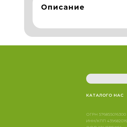
Описание
КАТАЛОГ
О НАС
ОГРН 576855016300
ИНН/КПП 439682016