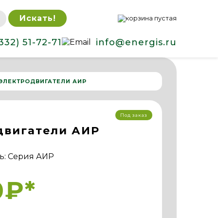
Искать!
332) 51-72-71
info@energis.ru
ЭЛЕКТРОДВИГАТЕЛИ АИР
Под заказ
двигатели АИР
ь: Серия АИР
0₽*