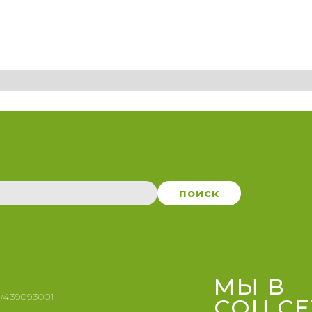
поиск
МЫ В
/439093001
СОЦ.СЕ