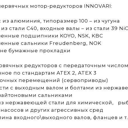
червячных мотор-редукторов INNOVARI:
 из алюминия, типоразмер 100 – из чугуна
из стали С40, входные валы – из стали 39 Ni
твенные подшипники KOYO, NSK, KBC
венные сальники Freudenberg, NOK
а не бумажные прокладки
червячных редукторов с передаточным число
ое по стандартам ATEX 2, ATEX 3
точных перемещений (сервоприводы)
ти с выходным валом и болтами из нержав
 вайтоновыми сальниками
 из нержавеющей стали для химической, р
насосов и других агрессивных сред
ина входного\выходного валов, фланцев и т.