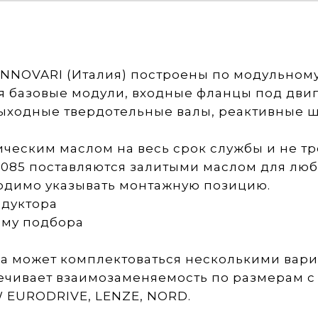
INNOVARI (Италия) построены по модульном
ся базовые модули, входные фланцы под дви
ыходные твердотельные валы, реактивные ш
ическим маслом на весь срок службы и не т
-085 поставляются залитыми маслом для лю
ходимо указывать монтажную позицию.
едуктора
рму подбора
а может комплектоваться несколькими вари
чивает взаимозаменяемость по размерам с S
 EURODRIVE, LENZE, NORD.