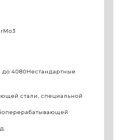
CrMo3
м до 4080Нестандартные
еющей стали, специальной
ыбоперерабатывающей
д.